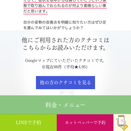
他にご利用された方のクチコミは
こちらからお読みいただけます。
Googleマップにていただいたクチコミです。
※現在66件（平均★4.95）
他の方のクチコミを見る
料金・メニュー
LINEで予約
ホットペッパーで予約
【初めての方はこちら】