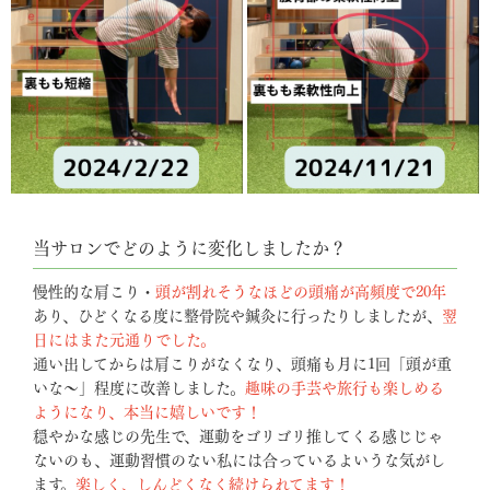
当サロンでどのように変化しましたか？
慢性的な肩こり・
頭が割れそうなほどの頭痛が高頻度で20年
あり、ひどくなる度に整骨院や鍼灸に行ったりしましたが、
翌
日にはまた元通りでした。
通い出してからは肩こりがなくなり、頭痛も月に1回「頭が重
いな〜」程度に改善しました。
趣味の手芸や旅行も楽しめる
ようになり、本当に嬉しいです！
穏やかな感じの先生で、運動をゴリゴリ推してくる感じじゃ
ないのも、運動習慣のない私には合っているよいうな気がし
ます。
楽しく、しんどくなく続けられてます！